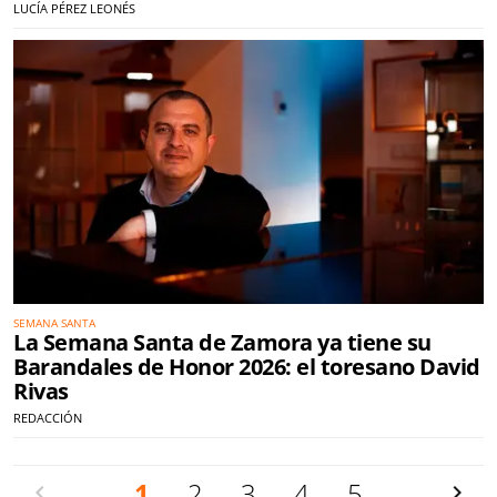
LUCÍA PÉREZ LEONÉS
SEMANA SANTA
La Semana Santa de Zamora ya tiene su
Barandales de Honor 2026: el toresano David
Rivas
REDACCIÓN
Anterior
1
2
3
4
5
Siguien