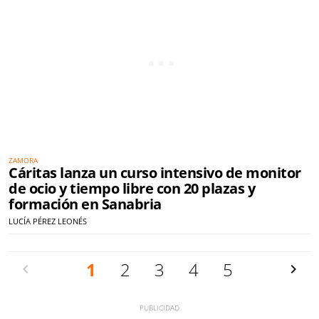
ZAMORA
Cáritas lanza un curso intensivo de monitor
de ocio y tiempo libre con 20 plazas y
formación en Sanabria
LUCÍA PÉREZ LEONÉS
Anterior
1
2
3
4
5
Siguien