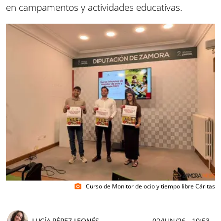
en campamentos y actividades educativas.
Curso de Monitor de ocio y tiempo libre Cáritas
photo_camera
LUCÍA PÉREZ LEONÉS
02/JUN/26
- 10:53