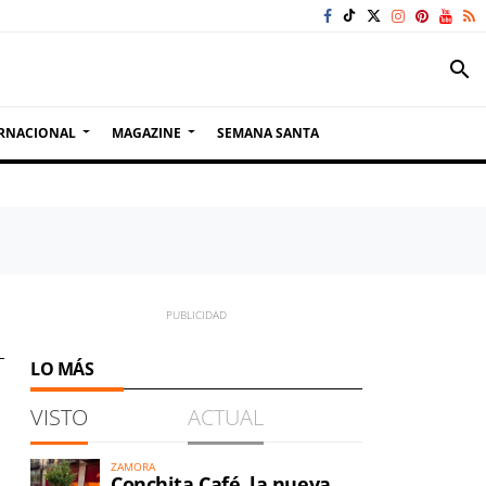
search
RNACIONAL
MAGAZINE
SEMANA SANTA
LO MÁS
VISTO
ACTUAL
ZAMORA
Conchita Café, la nueva