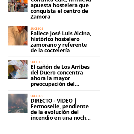
apuesta hostelera que
conquista el centro de
Zamora
SUCESOS
Fallece José Luis Alcina,
histórico hostelero
zamorano y referente
de la coctelería
SUCESOS
El cañón de Los Arribes
del Duero concentra
ahora la mayor
preocupación del
incendio
SUCESOS
DIRECTO - VÍDEO |
Fermoselle, pendiente
de la evolución del
incendio en una noche
de máxima tensión