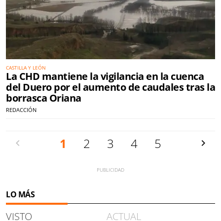
CASTILLA Y LEÓN
La CHD mantiene la vigilancia en la cuenca
del Duero por el aumento de caudales tras la
borrasca Oriana
REDACCIÓN
Anterior
1
2
3
4
5
Siguien
LO MÁS
VISTO
ACTUAL