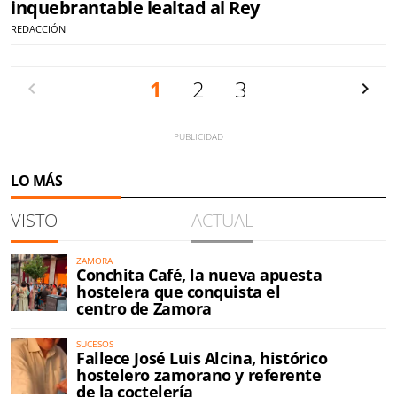
inquebrantable lealtad al Rey
REDACCIÓN
Anterior
1
2
3
Siguien
LO MÁS
VISTO
ACTUAL
ZAMORA
Conchita Café, la nueva apuesta
hostelera que conquista el
centro de Zamora
SUCESOS
Fallece José Luis Alcina, histórico
hostelero zamorano y referente
de la coctelería