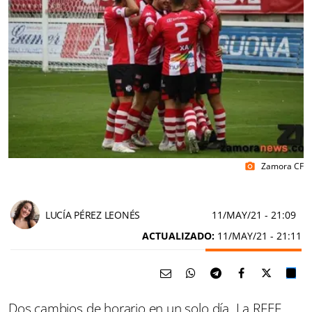
Zamora CF
photo_camera
LUCÍA PÉREZ LEONÉS
11/MAY/21
- 21:09
ACTUALIZADO:
11/MAY/21 - 21:11
Dos cambios de horario en un solo día. La RFEF