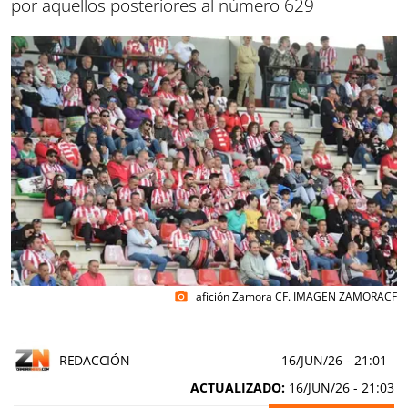
por aquellos posteriores al número 629
afición Zamora CF. IMAGEN ZAMORACF
photo_camera
REDACCIÓN
16/JUN/26
- 21:01
ACTUALIZADO:
16/JUN/26 - 21:03