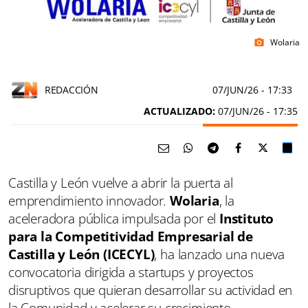
Wolaria
photo_camera
REDACCIÓN
07/JUN/26
- 17:33
ACTUALIZADO:
07/JUN/26 - 17:35
Castilla y León vuelve a abrir la puerta al
emprendimiento innovador.
Wolaria
, la
aceleradora pública impulsada por el
Instituto
para la Competitividad Empresarial de
Castilla y León (ICECYL)
, ha lanzado una nueva
convocatoria dirigida a startups y proyectos
disruptivos que quieran desarrollar su actividad en
la Comunidad y acelerar su crecimiento.