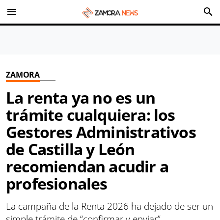
menu
search
ZAMORA
La renta ya no es un
trámite cualquiera: los
Gestores Administrativos
de Castilla y León
recomiendan acudir a
profesionales
La campaña de la Renta 2026 ha dejado de ser un
simple trámite de “confirmar y enviar”.