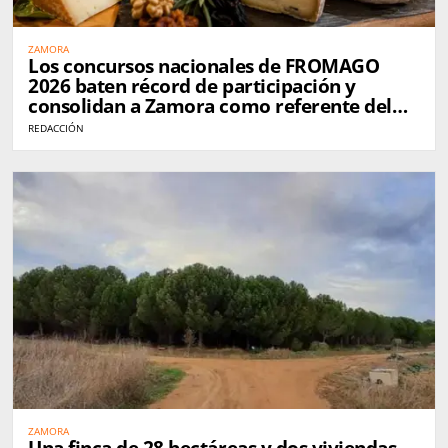
ZAMORA
Los concursos nacionales de FROMAGO
2026 baten récord de participación y
consolidan a Zamora como referente del
queso en España
REDACCIÓN
ZAMORA