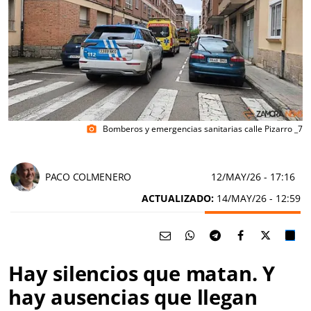
Bomberos y emergencias sanitarias calle Pizarro _7
photo_camera
PACO COLMENERO
12/MAY/26
- 17:16
ACTUALIZADO:
14/MAY/26 - 12:59
Hay silencios que matan. Y
hay ausencias que llegan