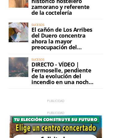
histórico hostelero
zamorano y referente
de la coctelería
SUCESOS
El cañón de Los Arribes
del Duero concentra
ahora la mayor
preocupación del
incendio
SUCESOS
DIRECTO - VÍDEO |
Fermoselle, pendiente
de la evolución del
incendio en una noche
de máxima tensión