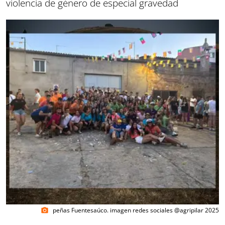
violencia de género de especial gravedad
peñas Fuentesaúco. imagen redes sociales @agripilar 2025
photo_camera