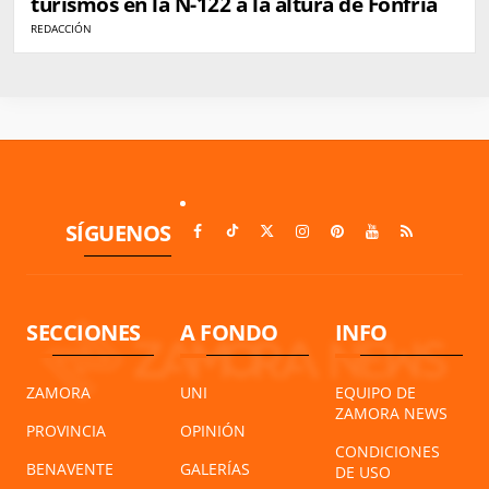
turismos en la N-122 a la altura de Fonfría
REDACCIÓN
SÍGUENOS
SECCIONES
A FONDO
INFO
ZAMORA
UNI
EQUIPO DE
ZAMORA NEWS
PROVINCIA
OPINIÓN
CONDICIONES
BENAVENTE
GALERÍAS
DE USO