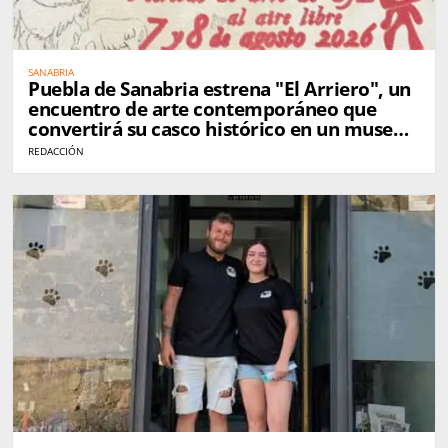
SANABRIA
Puebla de Sanabria estrena "El Arriero", un
encuentro de arte contemporáneo que
convertirá su casco histórico en un museo
al aire libre
REDACCIÓN