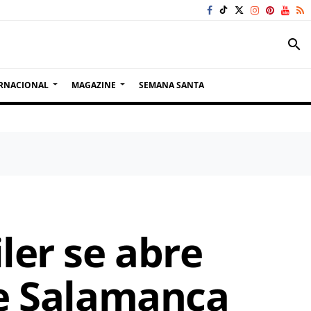
search
RNACIONAL
MAGAZINE
SEMANA SANTA
ler se abre
de Salamanca