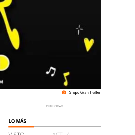
Grupo Gran Trailer
photo_camera
2
LO MÁS
VISTO
ACTUAL