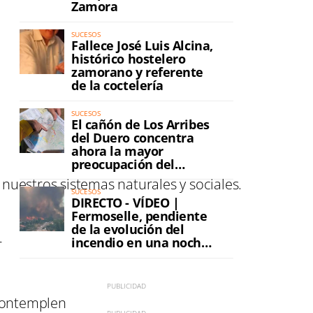
Zamora
SUCESOS
Fallece José Luis Alcina,
histórico hostelero
zamorano y referente
de la coctelería
SUCESOS
El cañón de Los Arribes
del Duero concentra
ahora la mayor
preocupación del
incendio
nuestros sistemas naturales y sociales.
SUCESOS
DIRECTO - VÍDEO |
Fermoselle, pendiente
de la evolución del
incendio en una noche
r
de máxima tensión
 contemplen