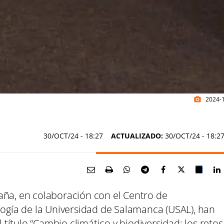
2024-1
photo_camera
30/OCT/24
- 18:27
ACTUALIZADO:
30/OCT/24 - 18:2
aña, en colaboración con el Centro de
logía de la Universidad de Salamanca (USAL), han
ítulo “Cambio climático y biodiversidad: los retos