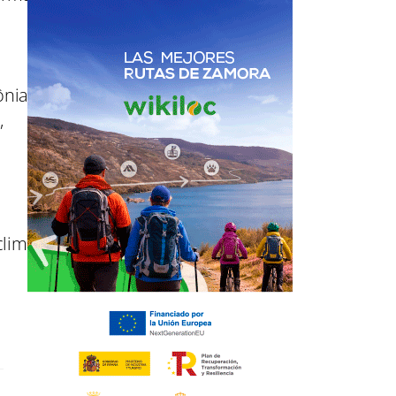
ônia
,
limáticos,