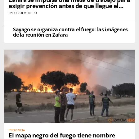
exigir prevención antes de que llegue el
próximo incendio
PACO COLMENERO
Sayago se organiza contra el fuego: las imágenes
de la reunión en Zafara
PROVINCIA
El mapa negro del fuego tiene nombre