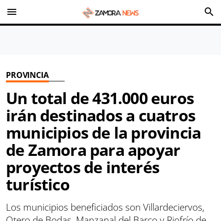
menu
search
PROVINCIA
Un total de 431.000 euros
irán destinados a cuatros
municipios de la provincia
de Zamora para apoyar
proyectos de interés
turístico
Los municipios beneficiados son Villardeciervos,
Otero de Bodas, Manzanal del Barco y Riofrío de