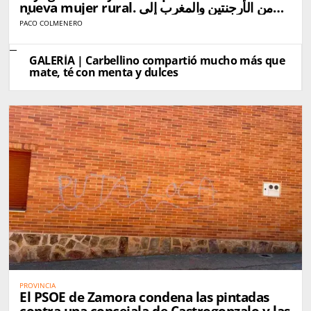
nueva mujer rural. من الأرجنتين والمغرب إلى
كاربيّينو دي ساياغو: باولا وهناء تجسّدان صورة المرأة
PACO COLMENERO
القروية الجديدة
GALERÍA | Carbellino compartió mucho más que
mate, té con menta y dulces
PROVINCIA
El PSOE de Zamora condena las pintadas