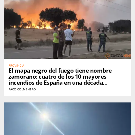
PROVINCIA
El mapa negro del fuego tiene nombre
zamorano: cuatro de los 10 mayores
incendios de España en una década
golpearon Zamora
PACO COLMENERO