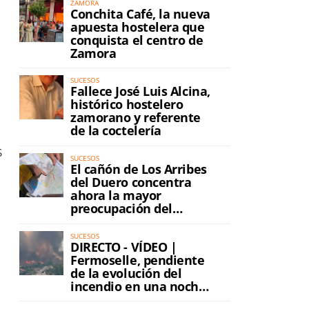
ZAMORA
Conchita Café, la nueva
apuesta hostelera que
conquista el centro de
Zamora
SUCESOS
Fallece José Luis Alcina,
histórico hostelero
zamorano y referente
de la coctelería
s
SUCESOS
El cañón de Los Arribes
del Duero concentra
ahora la mayor
preocupación del
incendio
SUCESOS
DIRECTO - VÍDEO |
Fermoselle, pendiente
de la evolución del
incendio en una noche
de máxima tensión