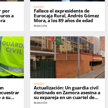
SUCESOS
r por
Fallece el expresidente de
euros a
Eurocaja Rural, Andrés Gómez
ora
Mora, a los 89 años de edad
REDACCIÓN
SUCESOS
un
Actualización: Un guardia civil
ecuestrar
destinado en Zamora asesina a
 a su
su expareja en un cuartel de
Asturias
REDACCIÓN