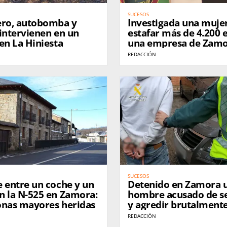
SUCESOS
ero, autobomba y
Investigada una muje
intervienen en un
estafar más de 4.200 
en La Hiniesta
una empresa de Zam
REDACCIÓN
SUCESOS
 entre un coche y un
Detenido en Zamora 
n la N-525 en Zamora:
hombre acusado de s
onas mayores heridas
y agredir brutalmente
pareja
REDACCIÓN