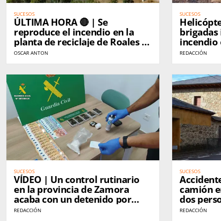
SUCESOS
SUCESOS
ÚLTIMA HORA 🔴 | Se
Helicópt
reproduce el incendio en la
brigadas 
planta de reciclaje de Roales y
incendio 
una gran columna de humo
OSCAR ANTON
REDACCIÓN
vuelve a ser visible desde
Zamora
SUCESOS
SUCESOS
VÍDEO | Un control rutinario
Accidente
en la provincia de Zamora
camión e
acaba con un detenido por
dos pers
presunto tráfico de cocaína y
REDACCIÓN
REDACCIÓN
hachís