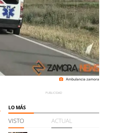
Ambulancia zamora
photo_camera
1
LO MÁS
VISTO
ACTUAL