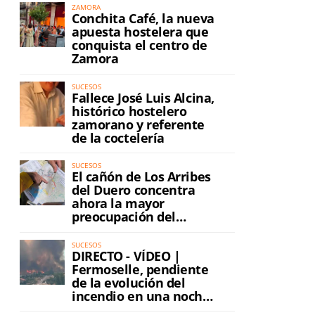
a
ZAMORA
Conchita Café, la nueva
apuesta hostelera que
conquista el centro de
Zamora
SUCESOS
Fallece José Luis Alcina,
histórico hostelero
zamorano y referente
de la coctelería
SUCESOS
El cañón de Los Arribes
del Duero concentra
ahora la mayor
preocupación del
incendio
SUCESOS
DIRECTO - VÍDEO |
Fermoselle, pendiente
de la evolución del
incendio en una noche
de máxima tensión