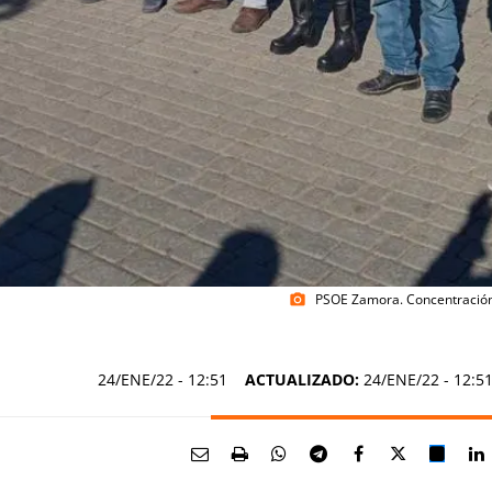
PSOE Zamora. Concentración
photo_camera
24/ENE/22
- 12:51
ACTUALIZADO:
24/ENE/22 - 12:5