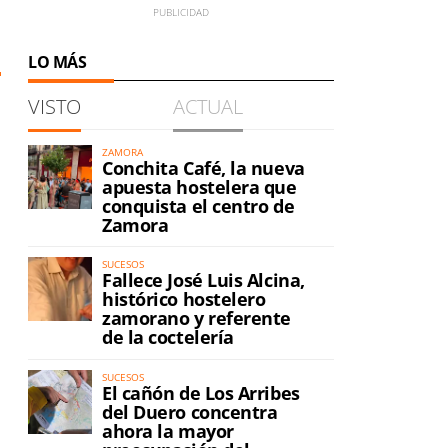
LO MÁS
VISTO
ACTUAL
ZAMORA
Conchita Café, la nueva
apuesta hostelera que
conquista el centro de
Zamora
SUCESOS
Fallece José Luis Alcina,
histórico hostelero
zamorano y referente
de la coctelería
SUCESOS
El cañón de Los Arribes
del Duero concentra
ahora la mayor