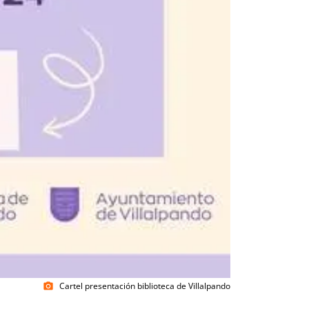
Cartel presentación biblioteca de Villalpando
photo_camera