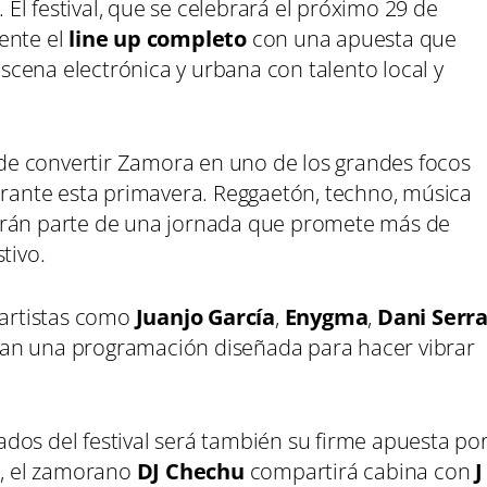
. El festival, que se celebrará el próximo 29 de
ente el
line up completo
con una apuesta que
cena electrónica y urbana con talento local y
n de convertir Zamora en uno de los grandes focos
durante esta primavera. Reggaetón, techno, música
arán parte de una jornada que promete más de
tivo.
 artistas como
Juanjo García
,
Enygma
,
Dani Serr
ran una programación diseñada para hacer vibrar
dos del festival será también su firme apuesta po
a, el zamorano
DJ Chechu
compartirá cabina con
J