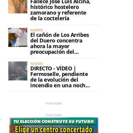
Fallece José Luis Alcina,
histórico hostelero
zamorano y referente
de la coctelería
SUCESOS
El cañón de Los Arribes
del Duero concentra
ahora la mayor
preocupación del
incendio
SUCESOS
DIRECTO - VÍDEO |
Fermoselle, pendiente
de la evolución del
incendio en una noche
a
de máxima tensión
r