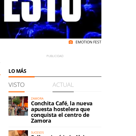
EMOTION FEST
photo_camera
7
LO MÁS
VISTO
ACTUAL
ZAMORA
Conchita Café, la nueva
apuesta hostelera que
conquista el centro de
Zamora
SUCESOS