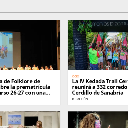
OCIO
a de Folklore de
La IV Kedada Trail Ce
bre la prematrícula
reunirá a 332 corredo
urso 26-27 con una
Cerdillo de Sanabria
erta para todas las
REDACCIÓN