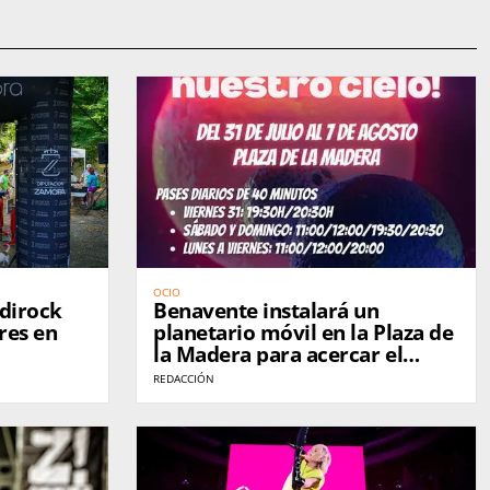
OCIO
rdirock
Benavente instalará un
res en
planetario móvil en la Plaza de
la Madera para acercar el
universo al público antes del
REDACCIÓN
eclipse total de Sol