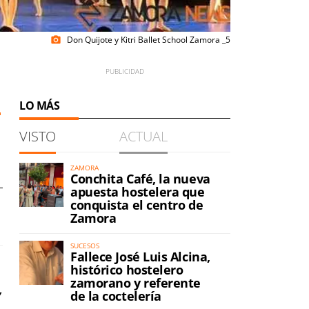
Don Quijote y Kitri Ballet School Zamora _5
photo_camera
LO MÁS
VISTO
ACTUAL
ZAMORA
Conchita Café, la nueva
apuesta hostelera que
conquista el centro de
Zamora
SUCESOS
Fallece José Luis Alcina,
histórico hostelero
zamorano y referente
y
de la coctelería