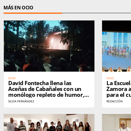
MÁS EN OCIO
OCIO
OCIO
David Fontecha llena las
La Escuel
Aceñas de Cabañales con un
Zamora a
monólogo repleto de humor,
para el c
política y guiños al alcalde de
amplia of
SILVIA FERNÁNDEZ
REDACCIÓN
Zamora
edades