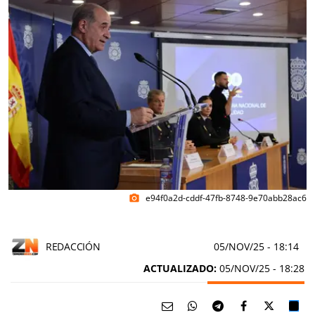
e94f0a2d-cddf-47fb-8748-9e70abb28ac6
photo_camera
REDACCIÓN
05/NOV/25
- 18:14
ACTUALIZADO:
05/NOV/25 - 18:28