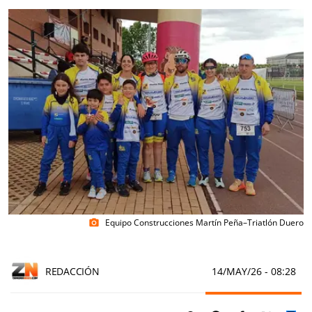
Equipo Construcciones Martín Peña–Triatlón Duero
photo_camera
REDACCIÓN
14/MAY/26
- 08:28