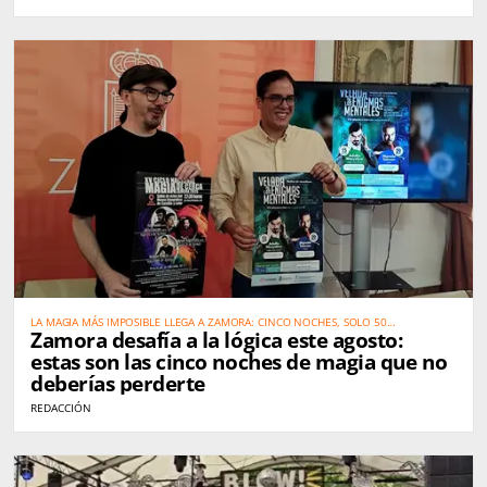
LA MAGIA MÁS IMPOSIBLE LLEGA A ZAMORA: CINCO NOCHES, SOLO 50
Zamora desafía a la lógica este agosto:
ESPECTADORES Y ARTISTAS DE TALLA MUNDIAL
estas son las cinco noches de magia que no
deberías perderte
REDACCIÓN