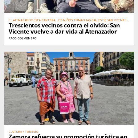
EL ATENAZADOR CREA CANTERA: LOS NIÑOS TOMAN LAS CALLES DE SAN VICENTE
Trescientos vecinos contra el olvido: San
PARA SALVAR UNA TRADICIÓN
Vicente vuelve a dar vida al Atenazador
PACO COLMENERO
CULTURA / TURISMO
Zamora refuerza su promoción turística en