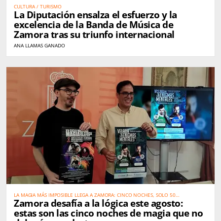
CULTURA / TURISMO
La Diputación ensalza el esfuerzo y la
excelencia de la Banda de Música de
Zamora tras su triunfo internacional
ANA LLAMAS GANADO
LA MAGIA MÁS IMPOSIBLE LLEGA A ZAMORA: CINCO NOCHES, SOLO 50
Zamora desafía a la lógica este agosto:
ESPECTADORES Y ARTISTAS DE TALLA MUNDIAL
estas son las cinco noches de magia que no