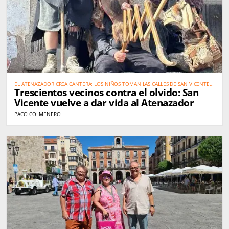
EL ATENAZADOR CREA CANTERA: LOS NIÑOS TOMAN LAS CALLES DE SAN VICENTE
Trescientos vecinos contra el olvido: San
PARA SALVAR UNA TRADICIÓN
Vicente vuelve a dar vida al Atenazador
PACO COLMENERO