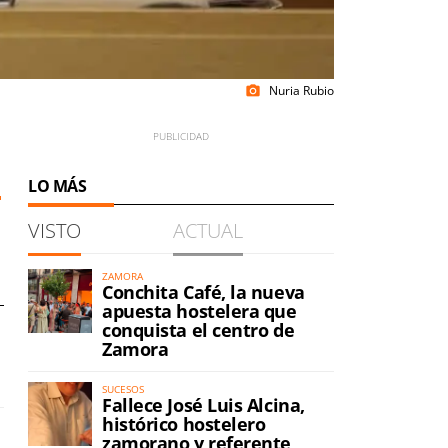
Nuria Rubio
photo_camera
LO MÁS
VISTO
ACTUAL
ZAMORA
Conchita Café, la nueva
apuesta hostelera que
conquista el centro de
Zamora
SUCESOS
Fallece José Luis Alcina,
histórico hostelero
zamorano y referente