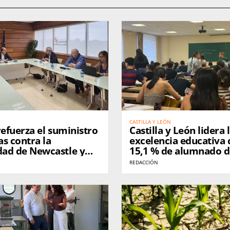
CASTILLA Y LEÓN
refuerza el suministro
Castilla y León lidera 
s contra la
excelencia educativa 
ad de Newcastle y
15,1 % de alumnado d
ridad para las zonas
rendimiento, por enc
REDACCIÓN
s
media nacional