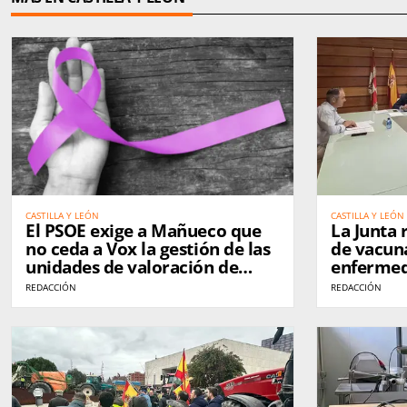
CASTILLA Y LEÓN
CASTILLA Y LEÓN
El PSOE exige a Mañueco que
La Junta 
no ceda a Vox la gestión de las
de vacuna
unidades de valoración de
enfermed
violencia de género
pide prio
REDACCIÓN
REDACCIÓN
afectada