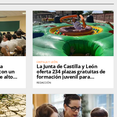
CASTILLA Y LEÓN
la
La Junta de Castilla y León
con un
oferta 234 plazas gratuitas de
e alto
formación juvenil para
ima de la
mejorar la empleabilidad de
REDACCIÓN
los jóvenes