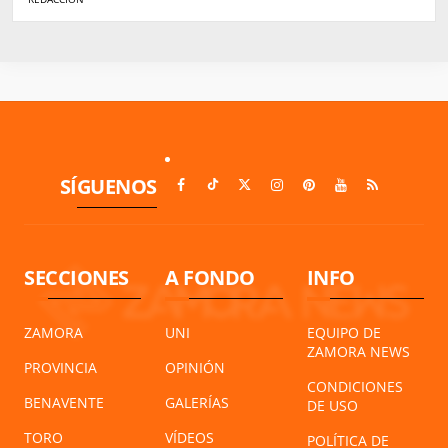
SÍGUENOS
SECCIONES
A FONDO
INFO
ZAMORA
UNI
EQUIPO DE
ZAMORA NEWS
PROVINCIA
OPINIÓN
CONDICIONES
BENAVENTE
GALERÍAS
DE USO
TORO
VÍDEOS
POLÍTICA DE