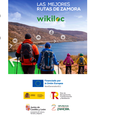
a
n
,