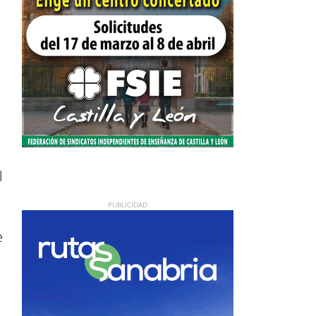
,
l
e