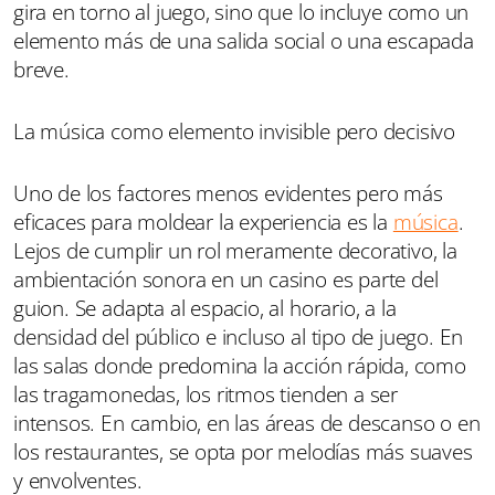
gira en torno al juego, sino que lo incluye como un
elemento más de una salida social o una escapada
breve.
La música como elemento invisible pero decisivo
Uno de los factores menos evidentes pero más
eficaces para moldear la experiencia es la
música
.
Lejos de cumplir un rol meramente decorativo, la
ambientación sonora en un casino es parte del
guion. Se adapta al espacio, al horario, a la
densidad del público e incluso al tipo de juego. En
las salas donde predomina la acción rápida, como
las tragamonedas, los ritmos tienden a ser
intensos. En cambio, en las áreas de descanso o en
los restaurantes, se opta por melodías más suaves
y envolventes.