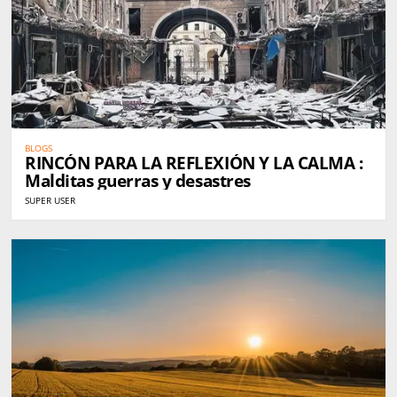
BLOGS
RINCÓN PARA LA REFLEXIÓN Y LA CALMA :
Malditas guerras y desastres
SUPER USER