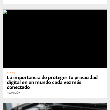
BLOGS
La importancia de proteger tu privacidad
digital en un mundo cada vez más
conectado
REDACCIÓN