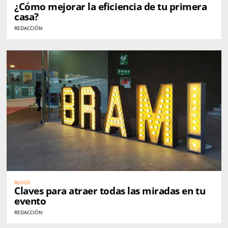
¿Cómo mejorar la eficiencia de tu primera
casa?
REDACCIÓN
BLOGS
Claves para atraer todas las miradas en tu
evento
REDACCIÓN