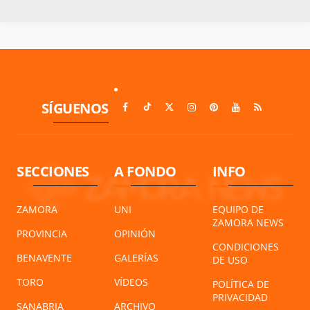
SÍGUENOS
SECCIONES
A FONDO
INFO
ZAMORA
UNI
EQUIPO DE
ZAMORA NEWS
PROVINCIA
OPINIÓN
CONDICIONES
BENAVENTE
GALERÍAS
DE USO
TORO
VÍDEOS
POLÍTICA DE
PRIVACIDAD
SANABRIA
ARCHIVO