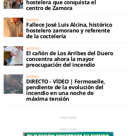
hostelera que conquista el
centro de Zamora
SUCESOS
Fallece José Luis Alcina, histórico
hostelero zamorano y referente
de la coctelería
SUCESOS
El cañón de Los Arribes del Duero
concentra ahora la mayor
preocupación del incendio
SUCESOS
DIRECTO - VÍDEO | Fermoselle,
pendiente de la evolución del
incendio en una noche de
máxima tensión