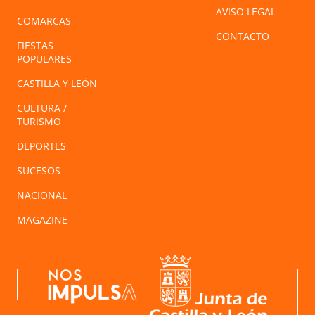
AVISO LEGAL
COMARCAS
CONTACTO
FIESTAS
POPULARES
CASTILLA Y LEÓN
CULTURA /
TURISMO
DEPORTES
SUCESOS
NACIONAL
MAGAZINE