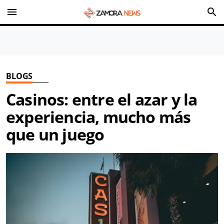
menu
search
BLOGS
Casinos: entre el azar y la
experiencia, mucho más
que un juego