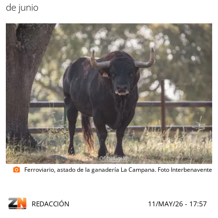
de junio
Ferroviario, astado de la ganadería La Campana. Foto Interbenavente
photo_camera
REDACCIÓN
11/MAY/26
- 17:57