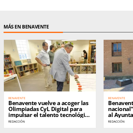
MÁS EN BENAVENTE
BENAVENTE
BENAVENTE
Benavente vuelve a acoger las
Benavente
Olimpiadas CyL Digital para
nacional
impulsar el talento tecnológico
al Ayunt
entre los más jóvenes
los probl
REDACCIÓN
REDACCIÓN