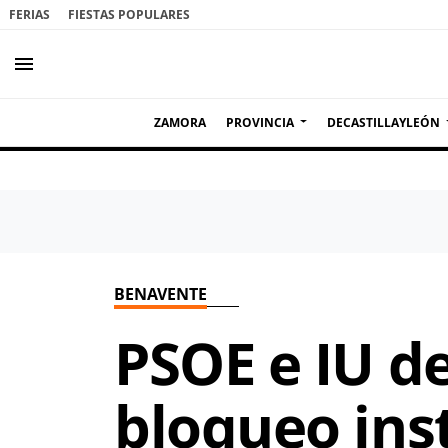
FERIAS
FIESTAS POPULARES
menu
ZAMORA
PROVINCIA
DECASTILLAYLEÓN
BENAVENTE
PSOE e IU d
bloqueo inst