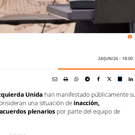
photo_camera
24/JUN/26
- 18:00
zquierda Unida
han manifestado públicamente s
consideran una situación de
inacción,
acuerdos plenarios
por parte del equipo de