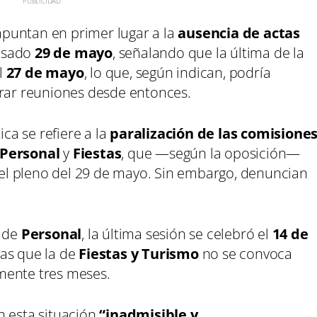
puntan en primer lugar a la
ausencia de actas
asado
29 de mayo
, señalando que la última de la
l
27 de mayo
, lo que, según indican, podría
brar reuniones desde entonces.
ica se refiere a la
paralización de las comisione
Personal
y
Fiestas
, que —según la oposición—
l pleno del 29 de mayo. Sin embargo, denuncian
a de
Personal
, la última sesión se celebró el
14 de
as que la de
Fiestas y Turismo
no se convoca
amente tres meses.
n esta situación
“inadmisible y