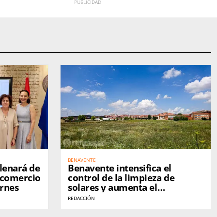
BENAVENTE
llenará de
Benavente intensifica el
 comercio
control de la limpieza de
ernes
solares y aumenta el
cumplimiento de los
REDACCIÓN
propietarios