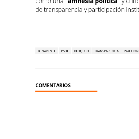
como una
“amnesia política”
y crit
de transparencia y participación insti
BENAVENTE
PSOE
BLOQUEO
TRANSPARENCIA
INACCIÓN
COMENTARIOS