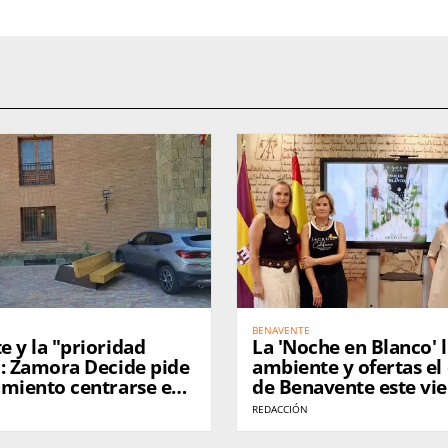
BENAVENTE
 y la "prioridad
La 'Noche en Blanco' 
": Zamora Decide pide
ambiente y ofertas el
amiento centrarse en
de Benavente este vi
emas de la ciudad
REDACCIÓN