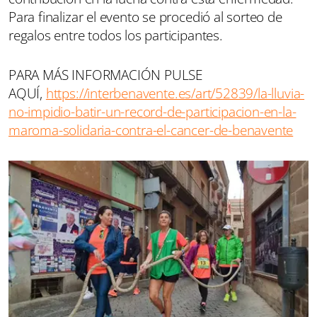
Para finalizar el evento se procedió al sorteo de
regalos entre todos los participantes.
PARA MÁS INFORMACIÓN PULSE
AQUÍ,
https://interbenavente.es/art/52839/la-lluvia-
no-impidio-batir-un-record-de-participacion-en-la-
maroma-solidaria-contra-el-cancer-de-benavente