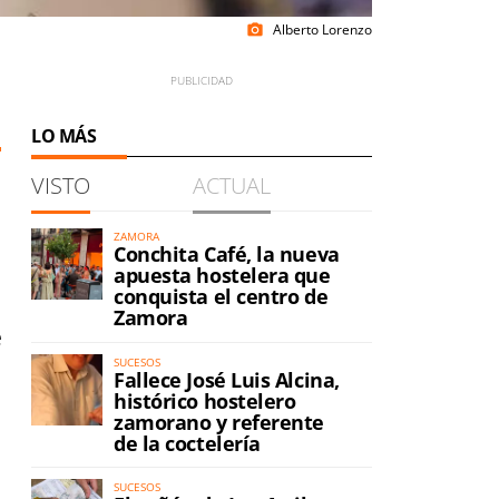
Alberto Lorenzo
photo_camera
LO MÁS
VISTO
ACTUAL
ZAMORA
Conchita Café, la nueva
apuesta hostelera que
conquista el centro de
a
Zamora
e
SUCESOS
Fallece José Luis Alcina,
histórico hostelero
zamorano y referente
de la coctelería
SUCESOS