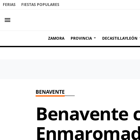
FERIAS
FIESTAS POPULARES
menu
ZAMORA
PROVINCIA
DECASTILLAYLEÓN
BENAVENTE
Benavente ca
Enmaromado