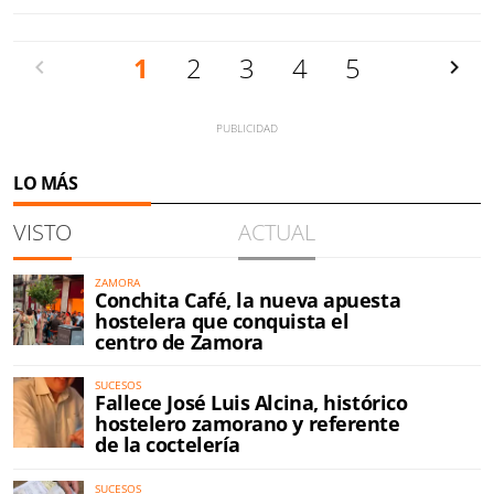
Anterior
1
2
3
4
5
Siguien
LO MÁS
VISTO
ACTUAL
ZAMORA
Conchita Café, la nueva apuesta
hostelera que conquista el
centro de Zamora
SUCESOS
Fallece José Luis Alcina, histórico
hostelero zamorano y referente
de la coctelería
SUCESOS