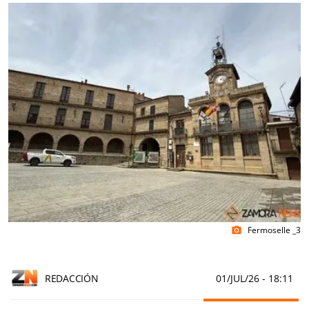
Fermoselle _3
photo_camera
REDACCIÓN
01/JUL/26
- 18:11