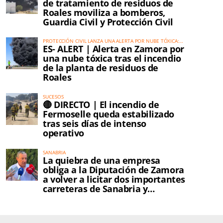
de tratamiento de residuos de
Roales moviliza a bomberos,
Guardia Civil y Protección Civil
PROTECCIÓN CIVIL LANZA UNA ALERTA POR NUBE TÓXICA:
ES- ALERT | Alerta en Zamora por
HAY CUATRO MUNICIPIOS AFECTADOS
una nube tóxica tras el incendio
de la planta de residuos de
Roales
SUCESOS
🔴 DIRECTO | El incendio de
Fermoselle queda estabilizado
tras seis días de intenso
operativo
SANABRIA
La quiebra de una empresa
obliga a la Diputación de Zamora
a volver a licitar dos importantes
carreteras de Sanabria y
Carballeda