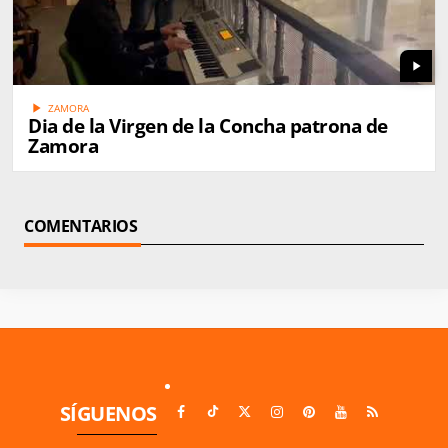
play_arrow
play_arrow
ZAMORA
Dia de la Virgen de la Concha patrona de
Zamora
COMENTARIOS
SÍGUENOS