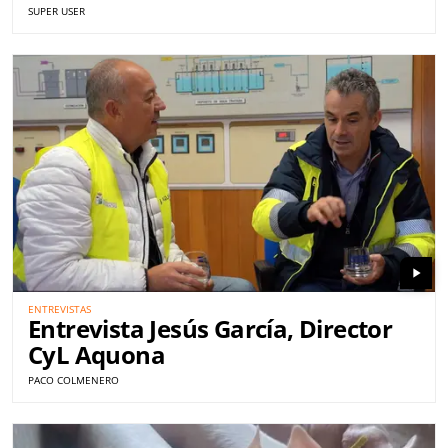
SUPER USER
play_arrow
ENTREVISTAS
Entrevista Jesús García, Director
CyL Aquona
PACO COLMENERO