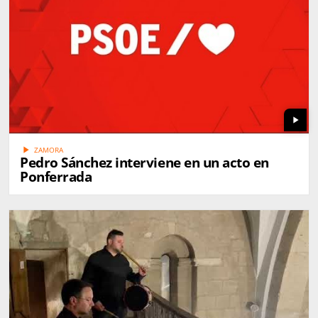
play_arrow
play_arrow
ZAMORA
Pedro Sánchez interviene en un acto en
Ponferrada