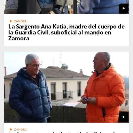
play_arrow
play_arrow
ZAMORA
La Sargento Ana Katia, madre del cuerpo de
la Guardia Civil, suboficial al mando en
Zamora
play_arrow
play_arrow
ZAMORA