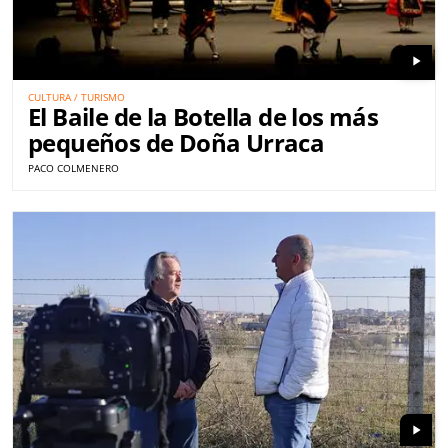
play_arrow
CULTURA / TURISMO
El Baile de la Botella de los más
pequeños de Doña Urraca
PACO COLMENERO
play_arrow