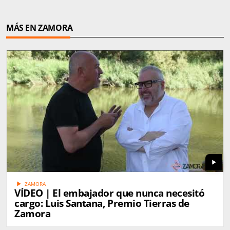
MÁS EN ZAMORA
play_arrow
play_arrow
ZAMORA
VÍDEO | El embajador que nunca necesitó
cargo: Luis Santana, Premio Tierras de
Zamora