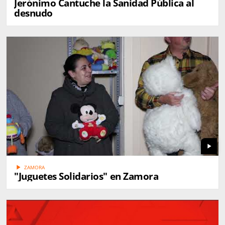
Jerónimo Cantuche la Sanidad Pública al
desnudo
play_arrow
play_arrow
ZAMORA
"Juguetes Solidarios" en Zamora