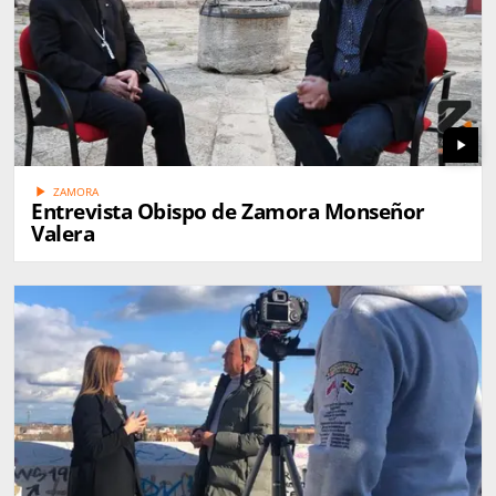
play_arrow
play_arrow
ZAMORA
Entrevista Obispo de Zamora Monseñor
Valera