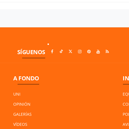
SÍGUENOS
A FONDO
I
UNI
EQ
OPINIÓN
CO
GALERÍAS
PO
VÍDEOS
AV