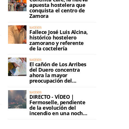
apuesta hostelera que
conquista el centro de
Zamora
SUCESOS
Fallece José Luis Alcina,
histórico hostelero
zamorano y referente
de la coctelería
SUCESOS
El cañón de Los Arribes
del Duero concentra
ahora la mayor
preocupación del
incendio
SUCESOS
DIRECTO - VÍDEO |
Fermoselle, pendiente
de la evolución del
incendio en una noche
de máxima tensión