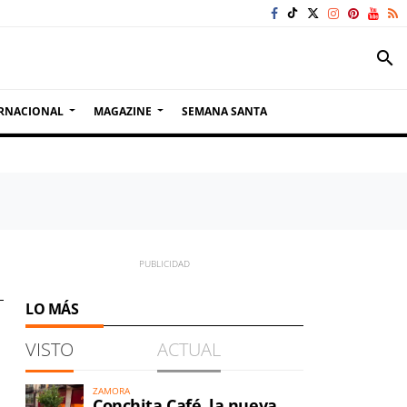
search
RNACIONAL
MAGAZINE
SEMANA SANTA
LO MÁS
VISTO
ACTUAL
ZAMORA
Conchita Café, la nueva