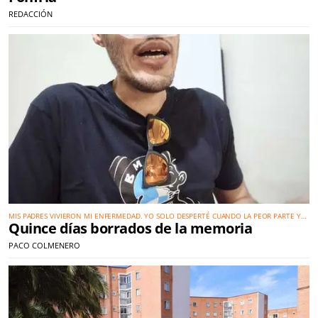
REDACCIÓN
MIS PADRES VIVIERON MI ENFERMEDAD. YO SOLO DESPERTÉ CUANDO LA PEOR PARTE YA
Quince días borrados de la memoria
HABÍA PASADO
PACO COLMENERO