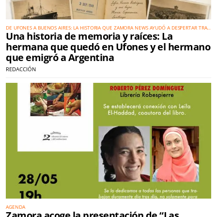
DE UFONES A BUENOS AIRES: LA HISTORIA QUE ZAMORA NEWS AYUDÓ A DESPERTAR TRAS
Una historia de memoria y raíces: La
MÁS DE 70 AÑOS DE SILENCIO
hermana que quedó en Ufones y el hermano
que emigró a Argentina
REDACCIÓN
AGENDA
Zamora acoge la presentación de “Las