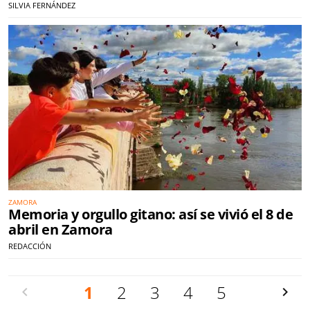
SILVIA FERNÁNDEZ
ZAMORA
Memoria y orgullo gitano: así se vivió el 8 de
abril en Zamora
REDACCIÓN
Anterior
1
2
3
4
5
Siguien