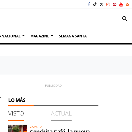
search
RNACIONAL
MAGAZINE
SEMANA SANTA
LO MÁS
VISTO
ACTUAL
ZAMORA
Conchita Café, la nueva