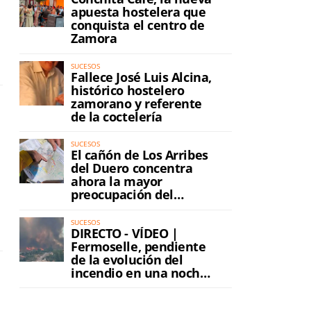
apuesta hostelera que
conquista el centro de
Zamora
SUCESOS
Fallece José Luis Alcina,
histórico hostelero
zamorano y referente
de la coctelería
SUCESOS
El cañón de Los Arribes
del Duero concentra
ahora la mayor
preocupación del
incendio
SUCESOS
DIRECTO - VÍDEO |
Fermoselle, pendiente
de la evolución del
incendio en una noche
de máxima tensión