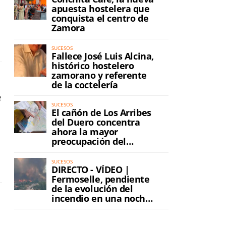
apuesta hostelera que
conquista el centro de
Zamora
SUCESOS
Fallece José Luis Alcina,
histórico hostelero
zamorano y referente
de la coctelería
e
SUCESOS
El cañón de Los Arribes
del Duero concentra
ahora la mayor
preocupación del
incendio
SUCESOS
DIRECTO - VÍDEO |
Fermoselle, pendiente
de la evolución del
incendio en una noche
de máxima tensión