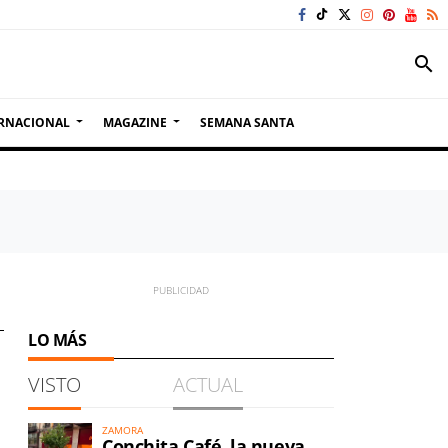
search
RNACIONAL
MAGAZINE
SEMANA SANTA
LO MÁS
VISTO
ACTUAL
ZAMORA
Conchita Café, la nueva