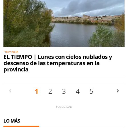
PROVINCIA
EL TIEMPO | Lunes con cielos nublados y
descenso de las temperaturas en la
provincia
Anterior
1
2
3
4
5
Siguien
LO MÁS