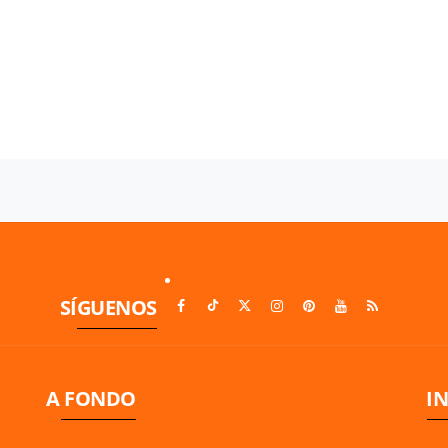
SÍGUENOS
A FONDO
I