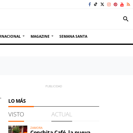
search
RNACIONAL
MAGAZINE
SEMANA SANTA
LO MÁS
VISTO
ACTUAL
ZAMORA
Conchita Café, la nueva