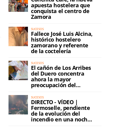
apuesta hostelera que
conquista el centro de
Zamora
SUCESOS
Fallece José Luis Alcina,
histórico hostelero
zamorano y referente
de la coctelería
SUCESOS
El cañón de Los Arribes
del Duero concentra
ahora la mayor
preocupación del
incendio
SUCESOS
DIRECTO - VÍDEO |
Fermoselle, pendiente
de la evolución del
incendio en una noche
de máxima tensión