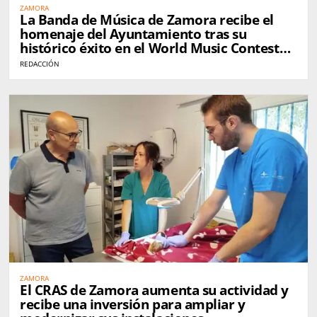
ZAMORA
La Banda de Música de Zamora recibe el
homenaje del Ayuntamiento tras su
histórico éxito en el World Music Contest
de Kerkrade
REDACCIÓN
ZAMORA
El CRAS de Zamora aumenta su actividad y
recibe una inversión para ampliar y