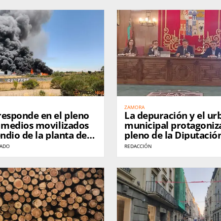
ZAMORA
responde en el pleno
La depuración y el u
s medios movilizados
municipal protagoniz
endio de la planta de
pleno de la Diputació
de Roales
Zamora
NADO
REDACCIÓN