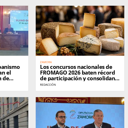
ZAMORA
rbanismo
Los concursos nacionales de
an el
FROMAGO 2026 baten récord
n de
de participación y consolidan a
Zamora como referente del
REDACCIÓN
queso en España