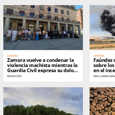
ZAMORA
ZAMORA
Zamora vuelve a condenar la
Faúndez 
violencia machista mientras la
sobre lo
Guardia Civil expresa su dolor
en el inc
por el asesinato de una
residuos 
REDACCIÓN
ANA LLAMAS GA
compañera