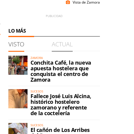
Vista de Zamora
photo_camera
0
LO MÁS
VISTO
ACTUAL
ZAMORA
Conchita Café, la nueva
apuesta hostelera que
conquista el centro de
Zamora
SUCESOS
Fallece José Luis Alcina,
histórico hostelero
zamorano y referente
de la coctelería
SUCESOS
El cañón de Los Arribes