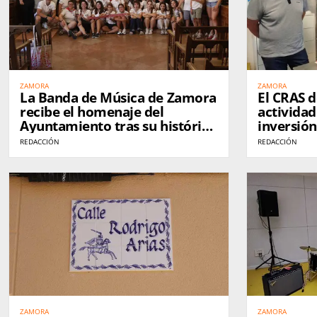
ZAMORA
ZAMORA
La Banda de Música de Zamora
El CRAS 
recibe el homenaje del
actividad
Ayuntamiento tras su histórico
inversión
éxito en el World Music
moderniza
REDACCIÓN
REDACCIÓN
Contest de Kerkrade
ZAMORA
ZAMORA