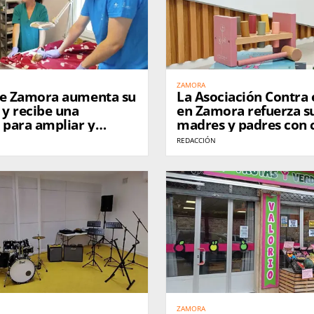
ZAMORA
de Zamora aumenta su
La Asociación Contra 
 y recibe una
en Zamora refuerza s
 para ampliar y
madres y padres con 
r sus instalaciones
para facilitar la conci
REDACCIÓN
familiar
ZAMORA