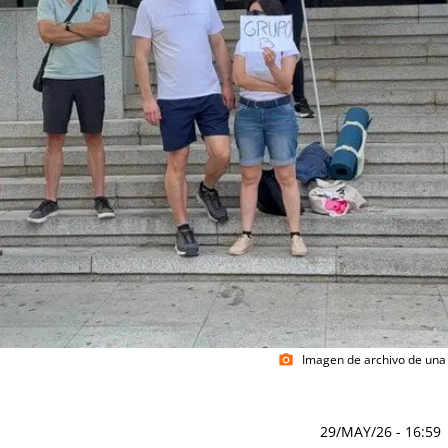
Imagen de archivo de una
photo_camera
29/MAY/26
- 16:59