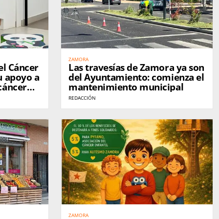
ZAMORA
el Cáncer
Las travesías de Zamora ya son
u apoyo a
del Ayuntamiento: comienza el
cáncer
mantenimiento municipal
liación
REDACCIÓN
ZAMORA