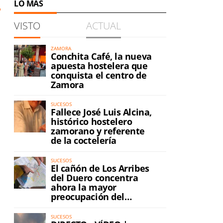
LO MÁS
VISTO
ACTUAL
ZAMORA
Conchita Café, la nueva
apuesta hostelera que
conquista el centro de
Zamora
SUCESOS
Fallece José Luis Alcina,
histórico hostelero
zamorano y referente
de la coctelería
SUCESOS
El cañón de Los Arribes
del Duero concentra
ahora la mayor
preocupación del
incendio
SUCESOS