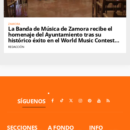
ZAMORA
La Banda de Música de Zamora recibe el
homenaje del Ayuntamiento tras su
histórico éxito en el World Music Contest
de Kerkrade
REDACCIÓN
SÍGUENOS
SECCIONES
A FONDO
INFO